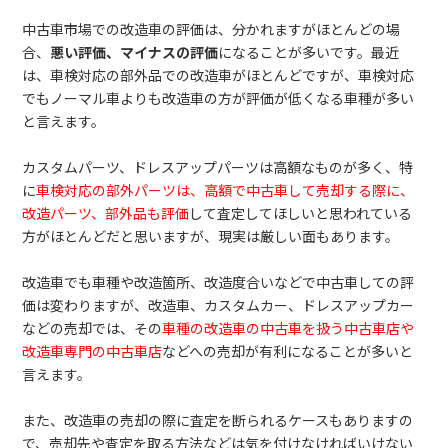
中古車市場での改造車の評価は、分かれますがほとんどの場
合、
悪い評価、マイナスの評価
になることが多いです。最近
は、車検対応の部外品での改造車がほとんどですが、車検対応
でもノーマル車よりも改造車の方が評価が低くなる車種が多い
と言えます。
カスタムパーツ、ドレスアップパーツは高額なものが多く、特
に
車検対応の部外パーツは、高額で中古車して売却する際に、
改造パーツ、部外品も評価
して査定してほしいと思われている
方がほとんどだと思いますが、現実は厳しい面もあります。
改造車でも車種や改造箇所、改造度合いなどで中古車しての評
価は変わりますが、改造車、カスタムカー、ドレスアップカー
などの売却では、その
車種の改造車の中古車を扱う中古車店や
改造車専門の中古車店
などへの売却が有利になることが多いと
言えます。
また、改造車の売却の際に査定を断られるケースもありますの
で、売却先や査定を取る方法などは気を付けなければいけない