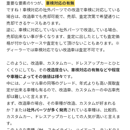
重要な要素の1つが、
車検対応の有無
ですね！車検対応の社外パーツでの改造で車検に対応している
場合は、改造車でも売却可能で、売却、査定次第で希望通りに
売却できるケースもあります。
逆に、車検に対応していない社外パーツで改造している場合、
売却出来ない事が多くなります、査定に出したとしても査定価
格が付かないケースや査定をして頂けないこともあります。※
ディーラーでは車検対応でない改造車は査定不可です。
このように、改造車、カスタムカー、ドレスアップカーとひと
くくりにしても、その
改造度合い、車検対応の有無などや程度
や車種によってその価値は様々
です。
中には、ノーマル車の同等のグレード、年式よりも高い買取査
定が出来る車種も有るので、改造車、カスタムカーの中古車売
却は難しいと言えます。
まず、改造車の場合、その車種が改造、カスタムが好まれる
か？または
社外パーツが多く発売
されている車種は、比較的、
カスタムカー、ドレスアップカーとしての人気が高いと言えま
す。
このような車種（86、スカイライン、ハイエース、ランドクル