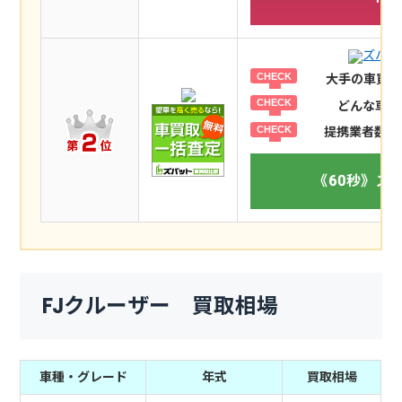
ズバッ
大手の車買取
どんな車で
提携業者数も
《60秒》ズ
FJクルーザー 買取相場
車種・グレード
年式
買取相場