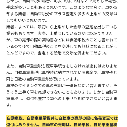
しかし、自動車税の場合、4月、5月、6月などで売却した場合、
残席が多いこともあると思います。このような場合は、車を売
却する業者に自動車税分のプラス査定や多少の上乗せの交渉は
してもいいと思います。
業者によっては、最初から上乗せした金額の査定を出している
業者もあります。実際、上乗せしているのかはわかりません
が、車の売却の際の契約書などには自動車税のことも書かれて
いるので後で自動車税のことを交渉しても無駄になることがほ
とんどですので、査定する段階で交渉を済ませてださい。
また、自動車重量税も廃車手続きをしなければ還付はありませ
ん。自動車重量税は車検時に納付されている税金で、車検残と
同じ日数の自動車重量税が残っています。
車検のタイミングでの車の売却が一番理想だと言えますが、そ
うそう上手く車を売却できないこともあります。しかし自動車
重量税は、還付も査定金額への上乗せも期待できないと言えま
す。
自動車税、自動車重量税共に自動車の売却の際に名義変更では
還付はありません。自動車の売却は、自動車税、自動車重量税